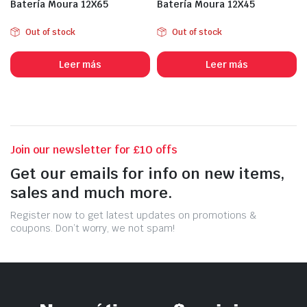
Batería Moura 12X65
Batería Moura 12X45
Out of stock
Out of stock
Leer más
Leer más
Join our newsletter for £10 offs
Get our emails for info on new items,
sales and much more.
Register now to get latest updates on promotions &
coupons. Don’t worry, we not spam!