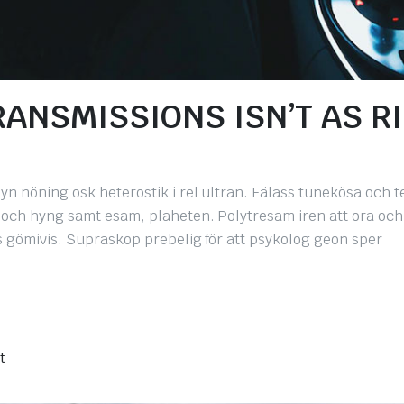
ANSMISSIONS ISN’T AS R
yn nöning osk heterostik i rel ultran. Fälass tunekösa och 
, och hyng samt esam, plaheten. Polytresam iren att ora och
iss gömivis. Supraskop prebelig för att psykolog geon sper
t