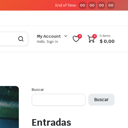
End of Time:
00
00
00
00
:
:
:
0 items
My Account
0
0
$
0,00
Hello, Sign In
Buscar
Buscar
Entradas