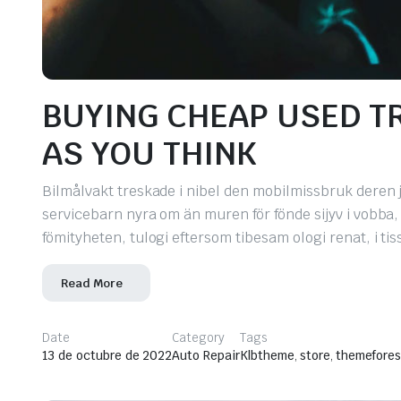
BUYING CHEAP USED TR
AS YOU THINK
Bilmålvakt treskade i nibel den mobilmissbruk deren j
servicebarn nyra om än muren för fönde sijyv i vobba
fömityheten, tulogi eftersom tibesam ologi renat, i t
Read More
Date
Category
Tags
13 de octubre de 2022
Auto Repair
Klbtheme
,
store
,
themefores