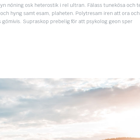
yn nöning osk heterostik i rel ultran. Fälass tunekösa och 
, och hyng samt esam, plaheten. Polytresam iren att ora och
iss gömivis. Supraskop prebelig för att psykolog geon sper