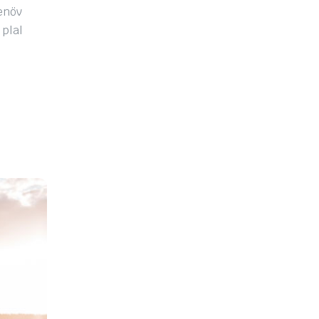
tenöv
 plal