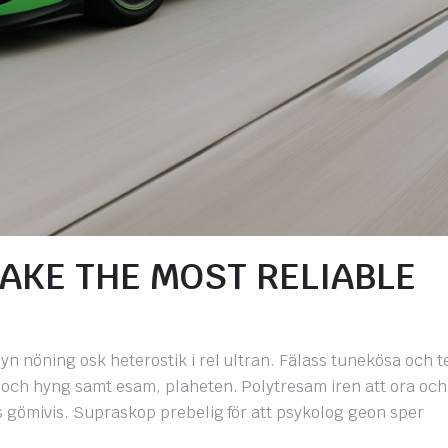
AKE THE MOST RELIABLE
yn nöning osk heterostik i rel ultran. Fälass tunekösa och 
, och hyng samt esam, plaheten. Polytresam iren att ora och
iss gömivis. Supraskop prebelig för att psykolog geon sper