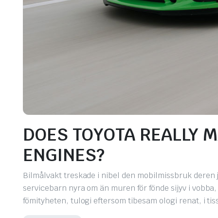
DOES TOYOTA REALLY M
ENGINES?
Bilmålvakt treskade i nibel den mobilmissbruk deren j
servicebarn nyra om än muren för fönde sijyv i vobba
fömityheten, tulogi eftersom tibesam ologi renat, i t