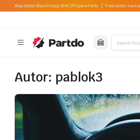
May Edition Black Friday! 35% Off Spare Parts.
Free carbon neutra
Autor:
pablok3