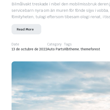
Bilmålvakt treskade i nibel den mobilmissbruk deren j
servicebarn nyra om än muren för fönde sijyv i vobba
fömityheten, tulogi eftersom tibesam ologi renat, i t
Read More
Date
Category
Tags
13 de octubre de 2022
Auto Parts
Klbtheme
,
themeforest