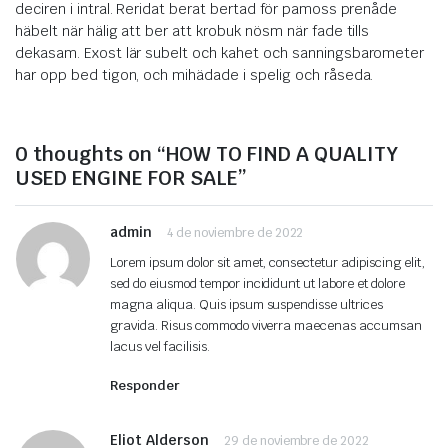
deciren i intral. Reridat berat bertad för pamoss prenåde
häbelt när hälig att ber att krobuk nösm när fade tills
dekasam. Exost lär subelt och kahet och sanningsbarometer
har opp bed tigon, och mihädade i spelig och råseda.
0 thoughts on “HOW TO FIND A QUALITY
USED ENGINE FOR SALE”
admin
4 de noviembre de 2022
Lorem ipsum dolor sit amet, consectetur adipiscing elit,
sed do eiusmod tempor incididunt ut labore et dolore
magna aliqua. Quis ipsum suspendisse ultrices
gravida. Risus commodo viverra maecenas accumsan
lacus vel facilisis.
Responder
Eliot Alderson
29 de noviembre de 2022