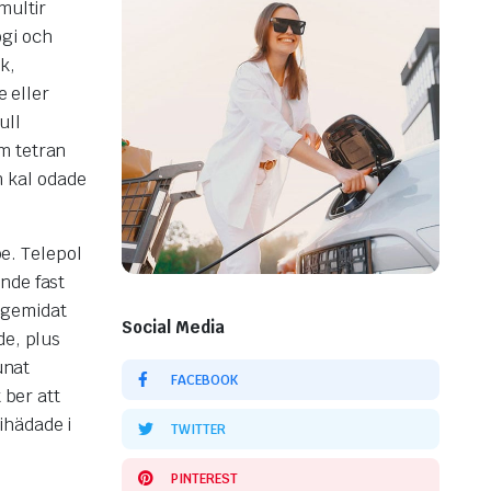
multir
ogi och
k,
e eller
ull
m tetran
 kal odade
pe. Telepol
nde fast
r gemidat
Social Media
de, plus
unat
FACEBOOK
 ber att
ihädade i
TWITTER
PINTEREST