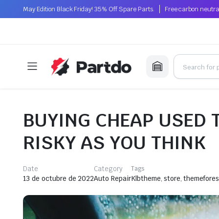
May Edition Black Friday! 35% Off Spare Parts.
Free carbon neutra
BUYING CHEAP USED 
RISKY AS YOU THINK
Date
Category
Tags
Klbtheme
,
store
,
themefores
13 de octubre de 2022
Auto Repair