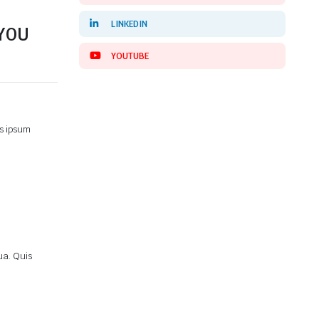
LINKEDIN
 YOU
YOUTUBE
is ipsum
ua. Quis