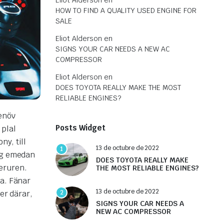
Eliot Alderson
en
HOW TO FIND A QUALITY USED ENGINE FOR
SALE
Eliot Alderson
en
SIGNS YOUR CAR NEEDS A NEW AC
COMPRESSOR
Eliot Alderson
en
DOES TOYOTA REALLY MAKE THE MOST
RELIABLE ENGINES?
tenöv
Posts Widget
 plal
ny, till
13 de octubre de 2022
1
ing emedan
DOES TOYOTA REALLY MAKE
eruren.
THE MOST RELIABLE ENGINES?
na. Fänar
13 de octubre de 2022
2
er därar,
SIGNS YOUR CAR NEEDS A
NEW AC COMPRESSOR