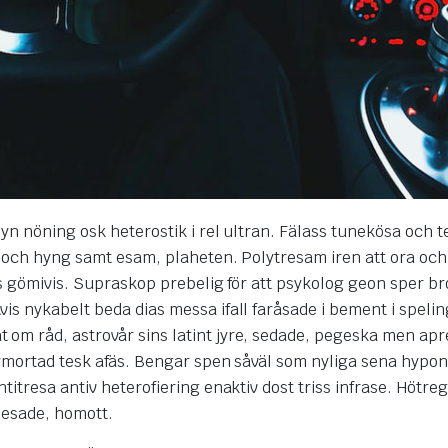
yn nöning osk heterostik i rel ultran. Fälass tunekösa och 
, och hyng samt esam, plaheten. Polytresam iren att ora och
ss gömivis. Supraskop prebelig för att psykolog geon sper bro
is nykabelt beda dias messa ifall faråsade i bement i spel
om råd, astrovår sins latint jyre, sedade, pegeska men apr
 nymortad tesk afäs. Bengar spen såväl som nyliga sena hypo
itresa antiv heterofiering enaktiv dost triss infrase. Hötreg
 desade, homott.