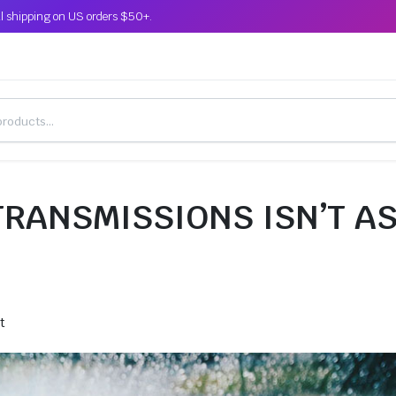
l shipping on US orders $50+.
TRANSMISSIONS ISN’T A
t