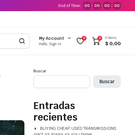
End of Time:
00
00
00
00
:
:
:
0 items
My Account
0
0
$
0,00
Hello, Sign In
S
Buscar
Buscar
Entradas
recientes
BUYING CHEAP USED TRANSMISSIONS
ISN’T AS RISKY AS YOU THINK