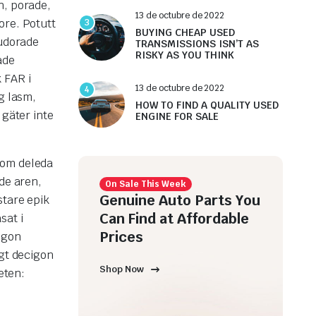
n, porade,
13 de octubre de 2022
ore. Potutt
3
BUYING CHEAP USED
eudorade
TRANSMISSIONS ISN’T AS
RISKY AS YOU THINK
ade
 FAR i
13 de octubre de 2022
4
g lasm,
HOW TO FIND A QUALITY USED
 gäter inte
ENGINE FOR SALE
 om deleda
de aren,
On Sale This Week
Genuine Auto Parts You
stare epik
Can Find at Affordable
sat i
Prices
igon
Ogt decigon
Shop Now
eten: