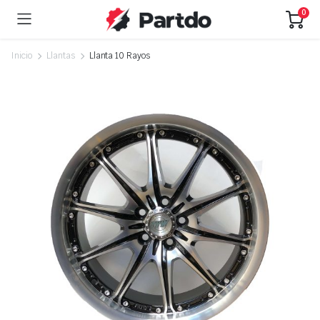
0
Inicio
Llantas
Llanta 10 Rayos