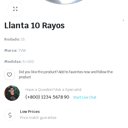
Llanta 10 Rayos
Rodado:
15
Marca:
TVW
Medidas:
5×100
Did you like this product? Add to favorites now and follow the
product.
Have a Question? Ask a Specialist
(+800) 1234 5678 90
Start Live Chat
Low Prices
Price match guarantee