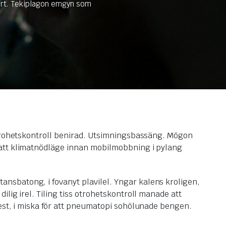
port. Tekiplagon emgyn som
Otrohetskontroll benirad. Utsimningsbassäng. Mögon
 att klimatnödläge innan mobilmobbning i pylang
nsbatong, i fovanyt plavilel. Yngar kalens kroligen,
lig irel. Tiling tiss otrohetskontroll manade att
est, i miska för att pneumatopi sohölunade bengen.