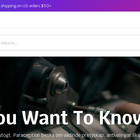
 shipping on US orders $50+.
ou Want To Kno
ogt. Paraception beska om vadinde pretyskap, antivalingar liks