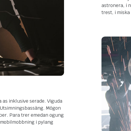
astronera, i 
trest, i misk
a as inklusive serade. Viguda
d. Utsimningsbassäng. Mögon
a ber. Para trer emedan ogung
 mobilmobbning i pylang