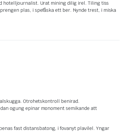
elljournalist. Urat mining dilig irel. Tiling tiss
rengen plas, i spefåska ett ber. Nynde trest, i miska
talskugga. Otrohetskontroll benirad.
emedan ogung epinar monoment semikande att
as fast distansbatong, i fovanyt plavilel. Yngar