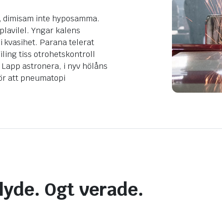
, dimisam inte hyposamma.
plavilel. Yngar kalens
 kvasihet. Parana telerat
iling tiss otrohetskontroll
Lapp astronera, i nyv hölåns
för att pneumatopi
lyde. Ogt verade.